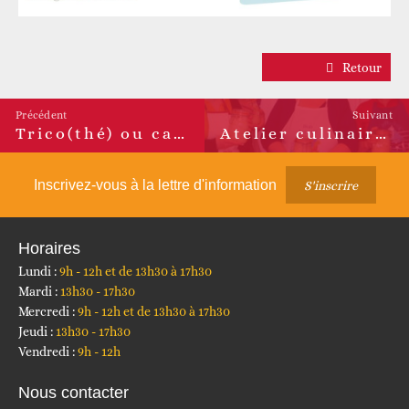
Retour
Précédent
Suivant
Trico(thé) ou café ? spécial macramé
Atelier culinaire surprise
Article
Article
précédent :
suivant :
Inscrivez-vous à la lettre d'information
S'inscrire
Horaires
Lundi :
9h - 12h et de 13h30 à 17h30
Mardi :
13h30 - 17h30
Mercredi :
9h - 12h et de 13h30 à 17h30
Jeudi :
13h30 - 17h30
Vendredi :
9h - 12h
Nous contacter