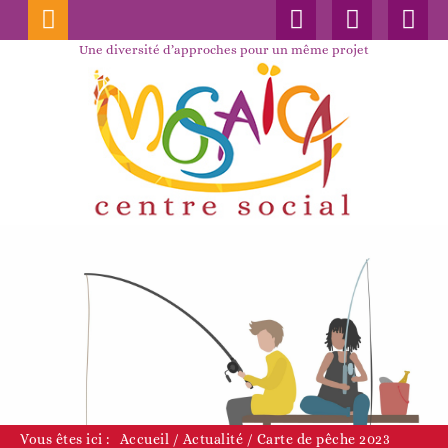
Connexion
Nos
Faceboo
publications
Une diversité d’approches pour un même projet
Vous êtes ici :
Accueil
/
Actualité
/
Carte de pêche 2023