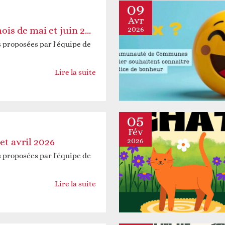
Vie associative
Agenda du territoire
evenir adhérent
09
Avr
2026
Programme des mois de mai et juin 2026
s proposées par l'équipe de
Lire la suite
05
Fév
Accès aux droits
Nos actualités
evenir bénévole
2026
t avril 2026
s proposées par l'équipe de
Lire la suite