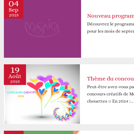
04
Sep
2025
Nouveau program
Découvrez le program
pour les mois de sept
19
Août
2025
Peut-être avez-vous p
concours créatifs de Mo
chouettes ¤ En 2024 :