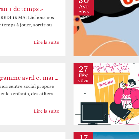
Avr
ran + de temps »
2025
REDI 16 MAI Lâchons nos
 temps à jouer, sortir ou
Lire la suite
27
Fév
Demandez le programme avril et mai 2025 !
2025
ca centre social propose
et les enfants, des atliers
Lire la suite
17