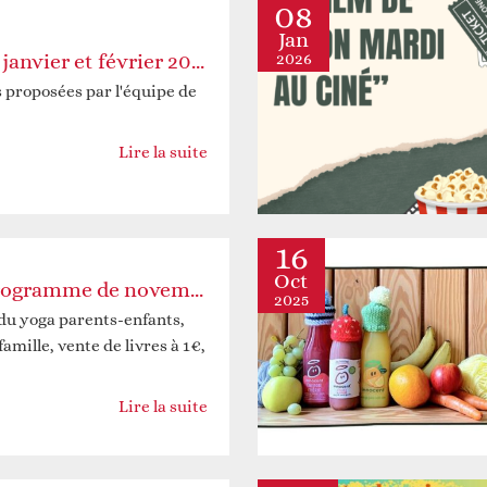
08
Jan
2026
Le programme de janvier et février 2026
 et construire ensemble
Animations
s proposées par l'équipe de
Lire la suite
16
Oct
Jeter un oeil au programme de novembre et décembre 2025
2025
 du yoga parents-enfants,
famille, vente de livres à 1€,
Faire un don
Autres services
Lire la suite