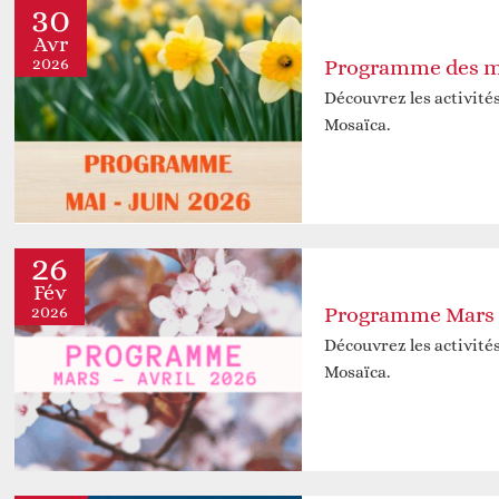
D
30
Avr
2026
Découvrez les activité
Mosaïca.
26
Fév
D
2026
Programme Mars e
Découvrez les activité
Mosaïca.