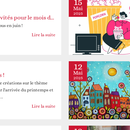
15
Mai
2025
Programme d’activités pour le mois de juin 2025
us en juin !
Lire la suite
12
Mai
 !
2025
e créations sur le thème
er l'arrivée du printemps et
t…
Lire la suite