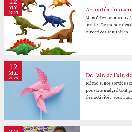
12
Mai
Activités dinosau
2025
Vous étiez nombreux à v
sortie " Le monde des 
directives sanitaires
12
Mai
De l’air, de l’air, de
2025
Même si nos sorties so
pouvons malgré tout pr
des activités. Vous l'a
30