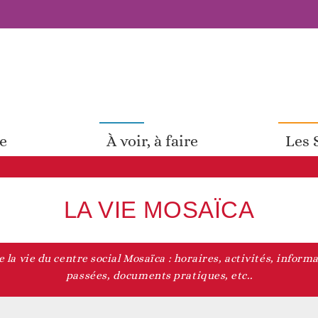
pe
À voir, à faire
Les 
LA VIE MOSAÏCA
 la vie du centre social Mosaïca : horaires, activités, informa
passées, documents pratiques, etc..