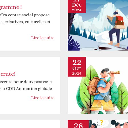
Déc
gramme !
2024
ca centre social propose
s, créatives, culturelles et
Lire la suite
22
Oct
2024
ecrute!
recrute pour deux postes: ¤
le ¤ CDD Animation globale
Lire la suite
28