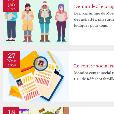
Jan
Demandez le pro
2025
Le programme de Mosaï
des activités, physique
ludiques pour tous.
27
Nov
2024
Le centre social r
Mosaïca centre social 
CDI de Référent famil
18