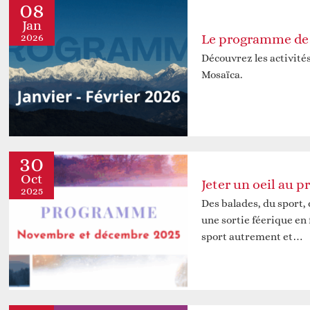
08
Jan
2026
Réfléchir
Découvrez les activité
Mosaïca.
30
Oct
2025
Des balades, du sport,
une sortie féerique en 
sport autrement et…