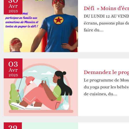
Avr
Défi » Moins d’éc
2025
DU LUNDI 12 AU VEND
écrans, passons plus de
faire du…
03
Avr
2025
Le programme de Mosaï
du yoga pour les bébés 
de cuisines, du…
29