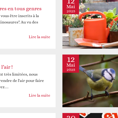
12
Mai
res en tous genres
2025
ous être inscrits à la
dinosaures". Au vu des
…
Lire la suite
12
Mai
 l’air !
2025
nt très limitées, nous
endre de l'air pour faire
urez…
Lire la suite
30