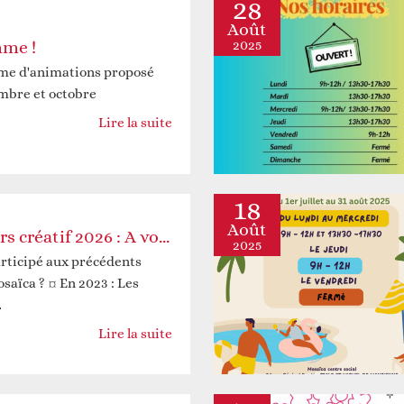
28
Août
2025
me !
me d'animations proposé
embre et octobre
Lire la suite
18
Août
Thème du concours créatif 2026 : A vous de choisir !
2025
articipé aux précédents
saïca ? ¤ En 2023 : Les
…
Lire la suite