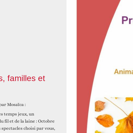
 et construire ensemble
Animations
, familles et
Faire un don
Autres services
ar Mosaïca :
es temps jeux, un
fil et de la laine : Octobre
s spectacles choisi par vous,