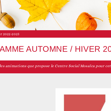
Vie associative
Agenda du territoire
evenir adhérent
r 2022-2023
MME AUTOMNE / HIVER 20
s animations que propose le Centre Social Mosaïca pour ce
Accès aux droits
Nos actualités
evenir bénévole