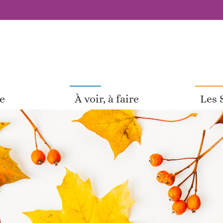
pe
À voir, à faire
Les 