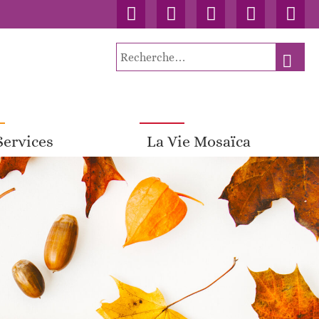
Accueil
Contact
Connexion
Nos
Facebo
publications
Recherche
RECH
pour
:
Services
La Vie Mosaïca