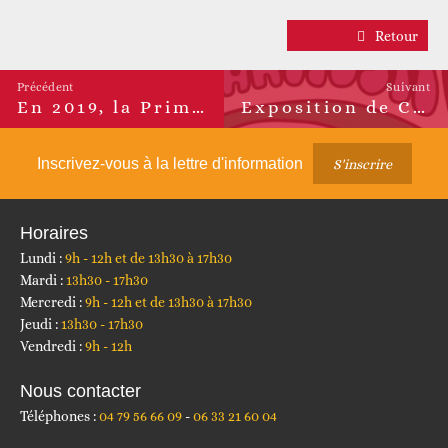
Retour
Précédent
Suivant
En 2019, la Prime d’activité évolue !
Exposition de Créartissim’ à Mosaïca
Article
Article
précédent :
suivant :
Inscrivez-vous à la lettre d'information
S'inscrire
Horaires
Lundi :
9h - 12h et de 13h30 à 17h30
Mardi :
13h30 - 17h30
Mercredi :
9h - 12h et de 13h30 à 17h30
Jeudi :
13h30 - 17h30
Vendredi :
9h - 12h
Nous contacter
Téléphones :
04 79 56 66 09
06 33 21 60 04