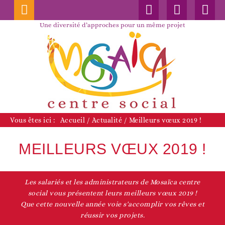
Connexion
Nos
Faceboo
publications
Une diversité d’approches pour un même projet
Vous êtes ici :
Accueil
/
Actualité
/
Meilleurs vœux 2019 !
MEILLEURS VŒUX 2019 !
Les salariés et les administrateurs de Mosaïca centre
social vous présentent leurs meilleurs vœux 2019 !
Que cette nouvelle année voie s'accomplir vos rêves et
réussir vos projets.