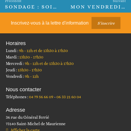
Précédent
Suivant
SONDAGE : SOIREE JEUX DE SOCIETE
MON VENDREDI EN RAQUETTES
Article
Article
précédent :
suivant :
Inscrivez-vous à la lettre d'information
S'inscrire
Horaires
Lundi :
9h - 12h et de 13h30 à 17h30
Mardi :
13h30 - 17h30
Mercredi :
9h - 12h et de 13h30 à 17h30
Jeudi :
13h30 - 17h30
Vendredi :
9h - 12h
Nous contacter
Téléphones :
04 79 56 66 09
06 33 21 60 04
Adresse
36 rue du Général Ferrié
73140 Saint-Michel de Maurienne
Afficher la carte