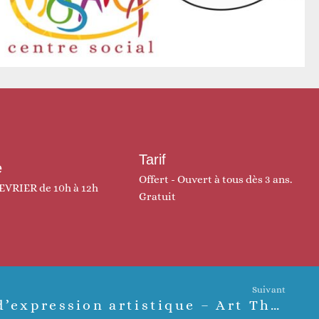
Tarif
e
Offert - Ouvert à tous dès 3 ans.
EVRIER de 10h à 12h
Gratuit
Suivant
Ateliers d’expression artistique – Art Thérapie