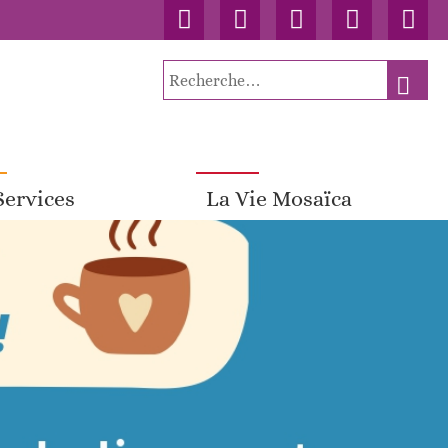
Accueil
Contact
Connexion
Nos
Facebo
publications
Recherche
RECH
pour
:
Services
La Vie Mosaïca