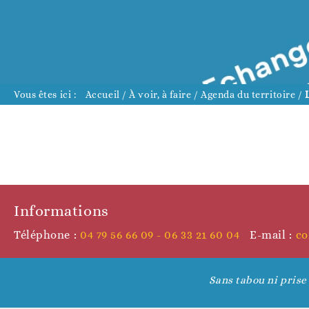
D
Vous êtes ici :
Accueil
/
À voir, à faire
/
Agenda du territoire
/
D
Informations
Téléphone :
04 79 56 66 09 - 06 33 21 60 04
E-mail :
co
Sans tabou ni prise 