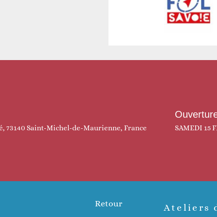
Ouvertur
ié, 73140 Saint-Michel-de-Maurienne, France
SAMEDI 15 F
Retour
Article