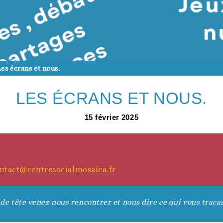
Vie associative
Agenda du territoire
evenir adhérent
Les écrans et nous.
LES ÉCRANS ET NOUS.
15
février
2025
Accès aux droits
Nos actualités
evenir bénévole
ntact@centresocialmosaica.fr
de tête venez nous rencontrer et nous dire ce qui vous tracas