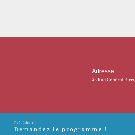
Adresse
36 Rue Général Ferr
Précédent
Demandez le programme !
Article