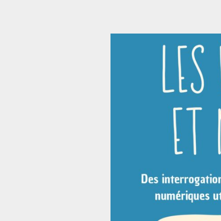
 et construire ensemble
Animations
Faire un don
Autres services