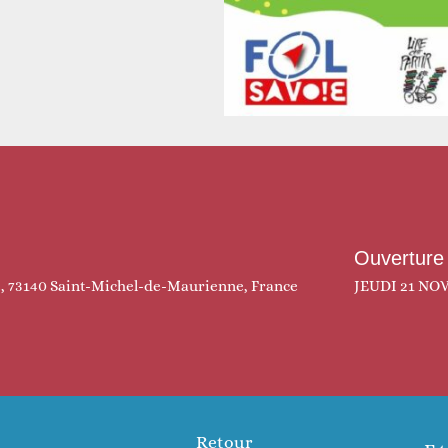
Ouverture
é, 73140 Saint-Michel-de-Maurienne, France
JEUDI 21 NOV
Retour