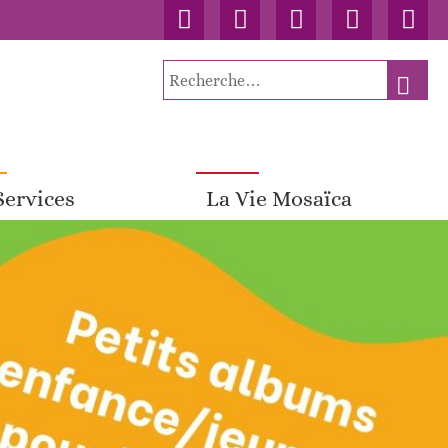
Accueil
Contact
Connexion
Nos
Facebo
publications
Recherche
RECH
pour
:
Services
La Vie Mosaïca