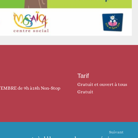
Tarif
Gratuit et ouvert à tous
EMBRE de 9h à18h Non-Stop
Gratuit
Suivant