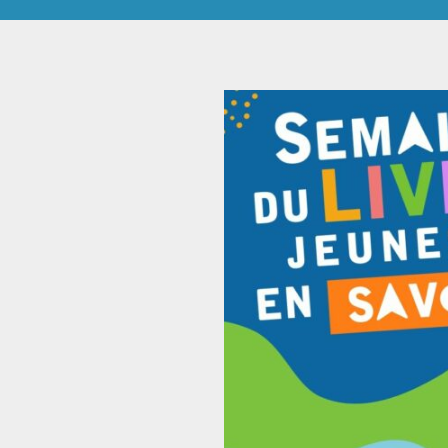
 et construire ensemble
Animations
Faire un don
Autres services