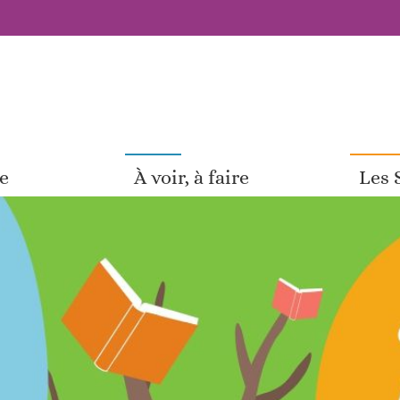
pe
À voir, à faire
Les 