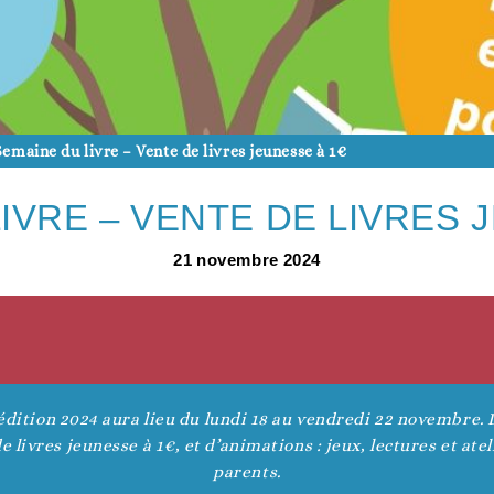
Vie associative
Agenda du territoire
evenir adhérent
Semaine du livre – Vente de livres jeunesse à 1€
IVRE – VENTE DE LIVRES 
21
novembre
2024
Accès aux droits
Nos actualités
evenir bénévole
édition 2024 aura lieu du lundi 18 au vendredi 22 novembre. 
e livres jeunesse à 1€, et d’animations : jeux, lectures et atel
parents.