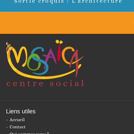
Sortie croquis : L’architecture
Article
précédent :
Liens utiles
Accueil
Contact