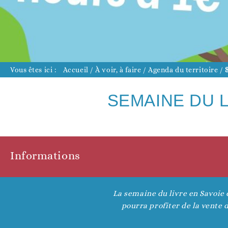
D
Vous êtes ici :
Accueil
/
À voir, à faire
/
Agenda du territoire
/
SEMAINE DU L
D
Informations
La semaine du livre en Savoie 
pourra profiter de la vente d