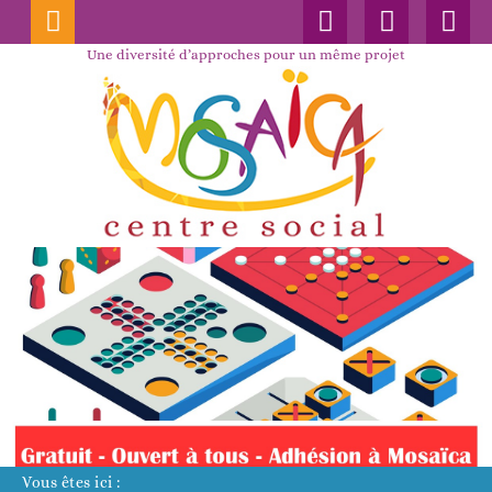
Connexion
Nos
Faceboo
publications
Une diversité d’approches pour un même projet
Vous êtes ici :