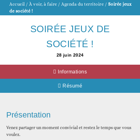
Accueil
/
À voir, à faire
/
Agenda du territoire
/
Soirée jeux
de société !
SOIRÉE JEUX DE
SOCIÉTÉ !
28
juin
2024
Informations
Résumé
Présentation
Venez partager un moment convivial et restez le temps que vous
voulez.