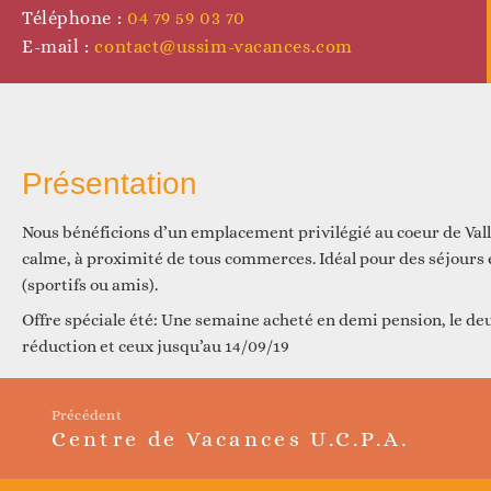
D
Téléphone :
04 79 59 03 70
E-mail :
contact@ussim-vacances.com
Présentation
Nous bénéficions d’un emplacement privilégié au coeur de Va
calme, à proximité de tous commerces. Idéal pour des séjours 
(sportifs ou amis).
D
Offre spéciale été: Une semaine acheté en demi pension, le d
réduction et ceux jusqu’au 14/09/19
Précédent
Centre de Vacances U.C.P.A.
Article
précédent :