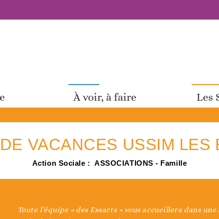
pe
À voir, à faire
Les 
DE VACANCES USSIM LES
Action Sociale :
ASSOCIATIONS - Famille
Toute l’équipe « des Essarts » vous accueillera dans une