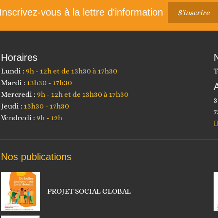
Inscrivez-vous à la lettre d'information
S'inscrire
 et construire ensemble
Animations
Horaires
Lundi :
9h - 12h et de 13h30 à 17h30
T
Mardi :
13h30 - 17h30
Mercredi :
9h - 12h et de 13h30 à 17h30
3
Jeudi :
13h30 - 17h30
7
Vendredi :
9h - 12h
Nos publications
Faire un don
Autres services
PROJET SOCIAL GLOBAL