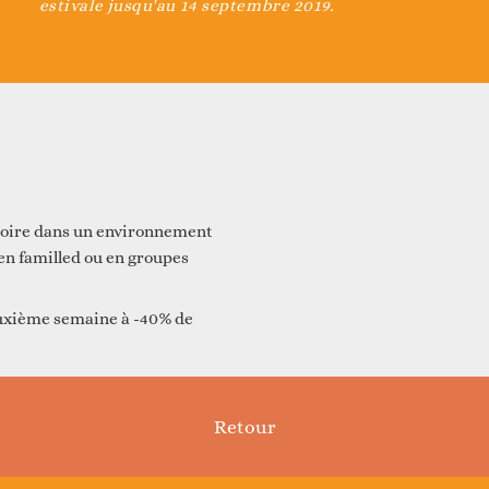
Vie associative
Agenda du territoire
evenir adhérent
estivale jusqu'au 14 septembre 2019.
lloire dans un environnement
en familled ou en groupes
Accès aux droits
Nos actualités
evenir bénévole
euxième semaine à -40% de
Retour
Article
suivant :