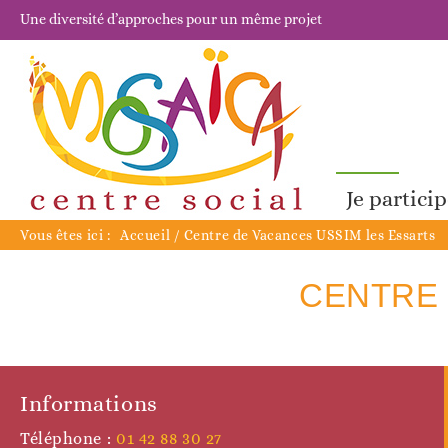
Une diversité d’approches pour un même projet
Je partici
Vous êtes ici :
Accueil
/
Centre de Vacances USSIM les Essarts
CENTRE 
Informations
Téléphone :
01 42 88 30 27