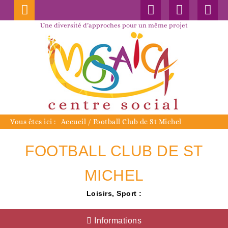
Connexion
Nos
Faceboo
publications
Une diversité d’approches pour un même projet
Vous êtes ici :
Accueil
/
Football Club de St Michel
FOOTBALL CLUB DE ST
MICHEL
Loisirs, Sport :
Informations