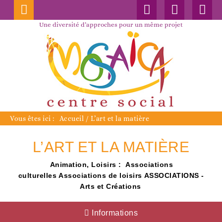
Connexion
Nos
Faceboo
publications
Une diversité d’approches pour un même projet
Vous êtes ici :
Accueil
/
L’art et la matière
L’ART ET LA MATIÈRE
Animation, Loisirs :
Associations
culturelles
Associations de loisirs
ASSOCIATIONS -
Arts et Créations
Informations