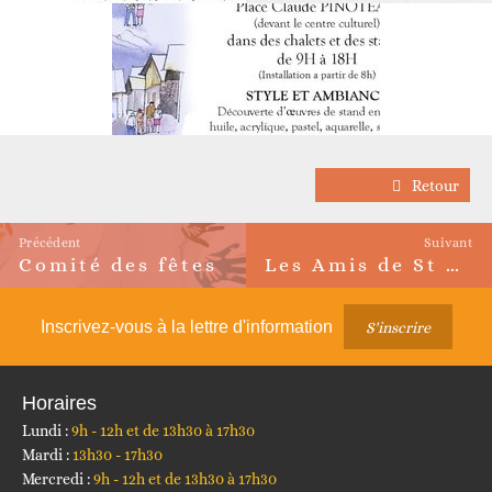
Retour
Précédent
Suivant
Comité des fêtes
Les Amis de St Martin d’Arc
Article
Article
précédent :
suivant :
Inscrivez-vous à la lettre d'information
S'inscrire
Horaires
Lundi :
9h - 12h et de 13h30 à 17h30
Mardi :
13h30 - 17h30
Mercredi :
9h - 12h et de 13h30 à 17h30