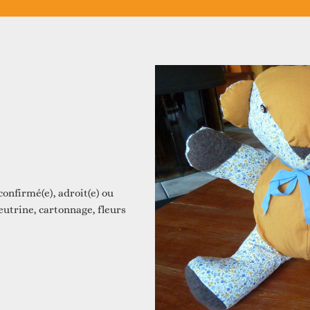
Vie associative
Agenda du territoire
evenir adhérent
Accès aux droits
Nos actualités
evenir bénévole
onfirmé(e), adroit(e) ou
feutrine, cartonnage, fleurs