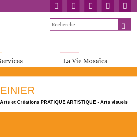
Accueil
Contact
Connexion
Nos
Facebo
publications
Recherche
RECH
pour
:
Services
La Vie Mosaïca
EINIER
rts et Créations
PRATIQUE ARTISTIQUE - Arts visuels