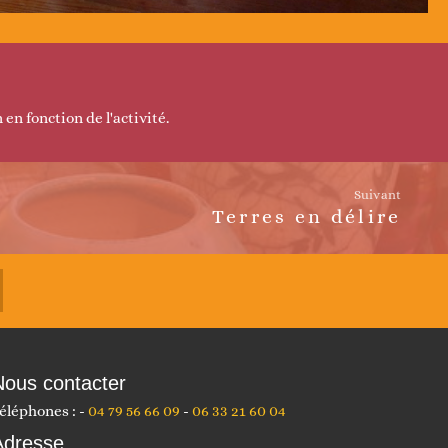
 en fonction de l'activité.
Suivant
Terres en délire
Nous contacter
éléphones :
04 79 56 66 09
06 33 21 60 04
Adresse