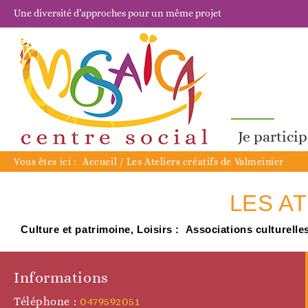
Une diversité d’approches pour un même projet
Je partici
Vous êtes ici :
Accueil
/
Les Ateliers créatifs de Valmeinier
LES A
Culture et patrimoine, Loisirs :
Associations culturelle
Informations
Téléphone :
0479592051