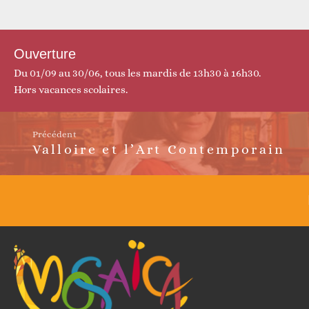
Réfléchir
Ouverture
Du 01/09 au 30/06, tous les mardis de 13h30 à 16h30.
Hors vacances scolaires.
Précédent
Valloire et l’Art Contemporain
Article
précédent :