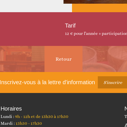
 et construire ensemble
Animations
Tarif
12 € pour l’année + participation
Retour
Article
suivant :
Inscrivez-vous à la lettre d'information
S'inscrire
Faire un don
Autres services
Horaires
Lundi :
9h - 12h et de 13h30 à 17h30
T
Mardi :
13h30 - 17h30