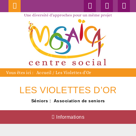
Connexion
Nos
Faceboo
publications
Une diversité d’approches pour un même projet
Vous êtes ici :
Accueil
/
Les Violettes d’Or
LES VIOLETTES D’OR
Séniors :
Association de seniors
Informations