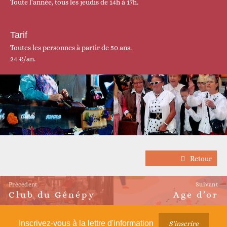
Toute l'année, tous les jeudis de 14h à 17h.
Tarif
Toutes les personnes à partir de 50 ans.
24 €/an.
Retour
Précédent
Suivant
Club du Génépy
Age d’or
Article
Article
précédent :
suivant :
Inscrivez-vous à la lettre d'information
S'inscrire