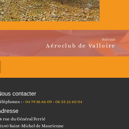
Suivant
Aéroclub de Valloire
Nous contacter
éléphones :
04 79 56 66 09
06 33 21 60 04
Adresse
6 rue du Général Ferrié
3140 Saint-Michel de Maurienne