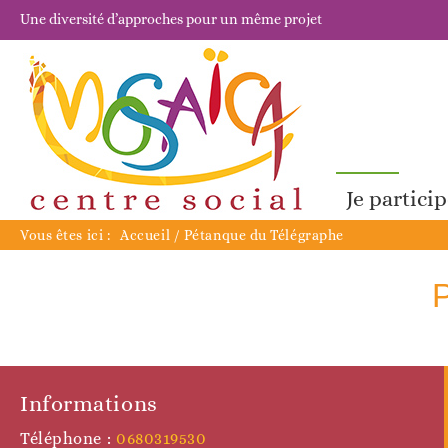
Une diversité d’approches pour un même projet
Je partici
Vous êtes ici :
Accueil
/
Pétanque du Télégraphe
Informations
Téléphone :
0680319530