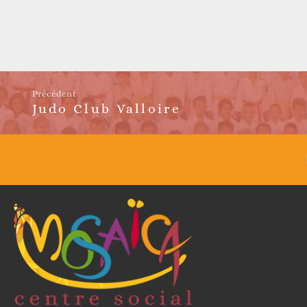
Réfléchir
Précédent
Judo Club Valloire
Article
précédent :