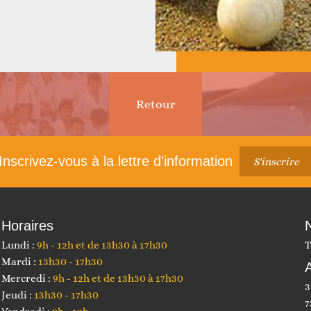
 et construire ensemble
Animations
Retour
Article
suivant :
Inscrivez-vous à la lettre d'information
S'inscrire
Horaires
Faire un don
Autres services
Lundi :
9h - 12h et de 13h30 à 17h30
T
Mardi :
13h30 - 17h30
Mercredi :
9h - 12h et de 13h30 à 17h30
3
Jeudi :
13h30 - 17h30
7