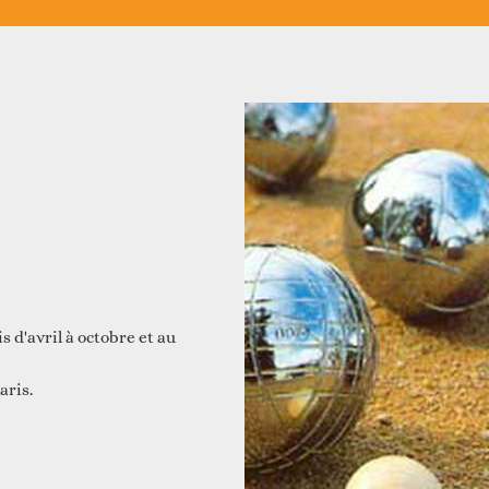
Vie associative
Agenda du territoire
evenir adhérent
Accès aux droits
Nos actualités
evenir bénévole
s d'avril à octobre et au
aris.