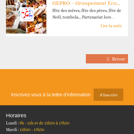
GEPRO – Groupement Economique de PROfessionnels du Canton de Saint Michel de Maurienne
Fête des mères, fête des pères, fête de
Noël, tombola... Partenariat lors…
Lire la suite
Retour
Inscrivez-vous à la lettre d'information
S'inscrire
Horaires
Lundi :
9h - 12h et de 13h30 à 17h30
Mardi :
13h30 - 17h30