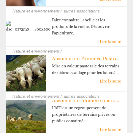
nature et environnement /
autres associations
Apiculteurs de Saint Michel Valloire
Faire connaître l'abeille et les
produits de la ruche. Découvrir
l'apiculture.
Lire la suite
nature et environnement /
Association Foncière Pastorale d’Orelle
Mise en valeur pastorale des terrains
de débroussaillage pour les louer à…
Lire la suite
nature et environnement /
autres associations
Association foncière pastorale du Cret Rond
L’AFP est un regroupement de
propriétaires de terrains privés ou
publics constitué…
Lire la suite