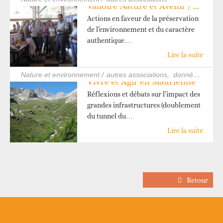
Valloire Nature et Avenir / VNEA
Actions en faveur de la préservation
de l’environnement et du caractère
authentique…
Lire la suite
nature et environnement /
autres associations
données_lafourmilière
Vivre et Agir en Maurienne
Réflexions et débats sur l’impact des
grandes infrastructures (doublement
du tunnel du…
Lire la suite
Retour