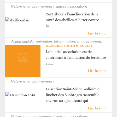
nature et environnement /
autres associations
Groupement de défense sanitaire des Abeilles de Savoie / GDSA
Contribuer à l’amélioration de la
santé des abeilles et lutter contre
les…
Lire la suite
action sociale, animation, loisirs, nature et environnement /
autr
Mosaïca Centre Social
Le but de l’association est de
contribuer à l’animation du territoire
en…
Lire la suite
nature et environnement /
Rucher des Allobroges – Section Saint Michel – Valloire
La section Saint-Michel-Valloire du
Rucher des Allobroges rassemble
environ 80 apiculteurs qui…
Lire la suite
nature et environnement /
autres associations