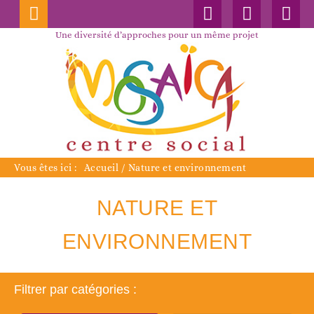
Connexion
Nos
Faceboo
publications
Une diversité d’approches pour un même projet
Vous êtes ici :
Accueil
/
Nature et environnement
NATURE ET
ENVIRONNEMENT
Filtrer par catégories :