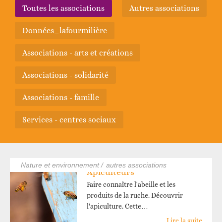
toutes les associations
autres associations
données_lafourmilière
associations - arts et créations
associations - solidarité
associations - famille
services - centres sociaux
nature et environnement /
autres associations
Apiculteurs
Faire connaître l'abeille et les
produits de la ruche. Découvrir
l'apiculture. Cette…
Lire la suite