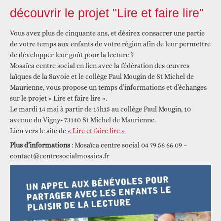
découvrir le projet "Lire et faire lire"
Vous avez plus de cinquante ans, et désirez consacrer une partie
de votre temps aux enfants de votre région afin de leur permettre
de développer leur goût pour la lecture ?
Mosaïca centre social en lien avec la fédération des œuvres
laïques de la Savoie et le collège Paul Mougin de St Michel de
Maurienne, vous propose un temps d’informations et d’échanges
sur le projet « Lire et faire lire ».
Le mardi 14 mai à partir de 15h15 au collège Paul Mougin, 10
avenue du Vigny- 73140 St Michel de Maurienne.
Lien vers le site de
« Lire et faire lire »
Plus d’informations
: Mosaïca centre social 04 79 56 66 09 –
contact@centresocialmosaica.fr