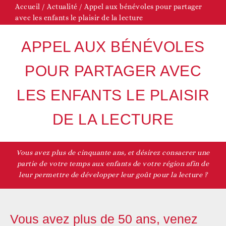
Accueil
/
Actualité
/
Appel aux bénévoles pour partager
avec les enfants le plaisir de la lecture
APPEL AUX BÉNÉVOLES
POUR PARTAGER AVEC
LES ENFANTS LE PLAISIR
DE LA LECTURE
Vous avez plus de cinquante ans, et désirez consacrer une
partie de votre temps aux enfants de votre région afin de
leur permettre de développer leur goût pour la lecture ?
Vous avez plus de 50 ans, venez