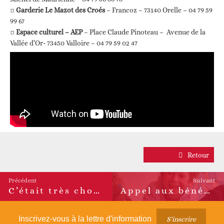
¤
Garderie Le Mazot des Croés
– Francoz – 73140 Orelle – 04 79 59
99 67
¤
Espace culturel – AEP
– Place Claude Pinoteau – Avenue de la
Vallée d’Or- 73450 Valloire – 04 79 59 02 47
Retour
Précédent
Suivant
C’était très chouette ! 13 ème Nuit de la chouette
Appel aux bénévoles pour partager avec les enfants le plaisir de la lecture
Article
Article
précédent :
suivant :
Inscrivez-vous à la lettre d'information
S'inscrire