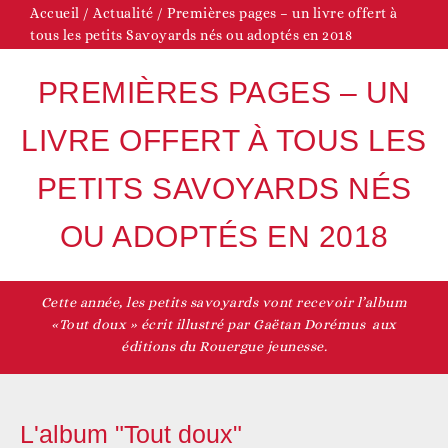
Accueil
/
Actualité
/
Premières pages – un livre offert à
tous les petits Savoyards nés ou adoptés en 2018
PREMIÈRES PAGES – UN
LIVRE OFFERT À TOUS LES
PETITS SAVOYARDS NÉS
OU ADOPTÉS EN 2018
Cette année, les petits savoyards vont recevoir l’album
«Tout doux » écrit illustré par Gaëtan Dorémus aux
éditions du Rouergue jeunesse.
L'album "Tout doux"