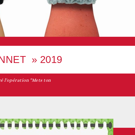
NNET » 2019
cé l'opération "Mets ton