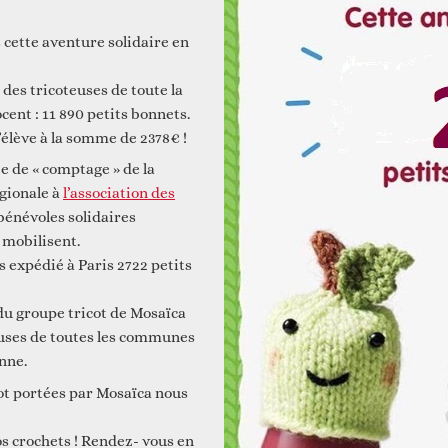
 cette aventure solidaire en
 et construire ensemble
Animations
 des tricoteuses de toute la
cent : 11 890 petits bonnets.
’élève à la somme de 2378€ !
ée de « comptage » de la
gionale à
l’association des
 bénévoles solidaires
 mobilisent.
 expédié à Paris 2722 petits
du groupe tricot de Mosaïca
Faire un don
teuses de toutes les communes
Autres services
nne.
cot portées par Mosaïca nous
vos crochets ! Rendez- vous en