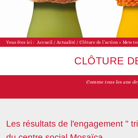
D
Vous êtes ici :
Accueil
/
Actualité
/
Clôture de l’action « Mets t
CLÔTURE DE
Comme tous les ans depu
D
Les résultats de l'engagement " tri
du centre social Mosaïca