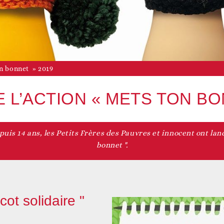
Vie associative
Agenda du territoire
evenir adhérent
on bonnet » 2019
 L’ACTION « METS TON BO
is 14 ans, les Petits Frères des Pauvres et innocent ont lan
Accès aux droits
Nos actualités
evenir bénévole
bonnet ".
cot solidaire "