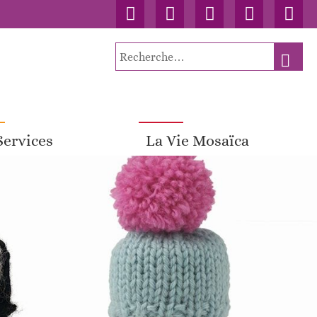
Accueil
Contact
Connexion
Nos
Facebo
publications
Recherche
RECH
pour
:
Services
La Vie Mosaïca