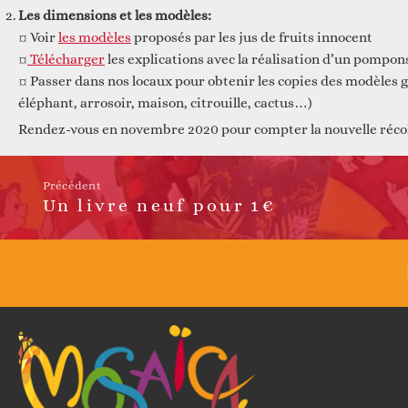
Les dimensions et les modèles:
¤ Voir
les modèles
proposés par les jus de fruits innocent
¤
Télécharger
les explications avec la réalisation d’un pompons
¤ Passer dans nos locaux pour obtenir les copies des modèles g
éléphant, arrosoir, maison, citrouille, cactus…)
Rendez-vous en novembre 2020 pour compter la nouvelle récol
Précédent
Un livre neuf pour 1€
Article
précédent :