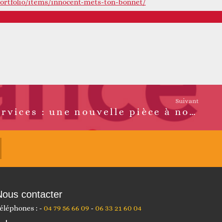
portfolio/items/innocent-mets-ton-bonnet/
Suivant
France Services : une nouvelle pièce à notre mosaïque !
Nous contacter
éléphones :
04 79 56 66 09
06 33 21 60 04