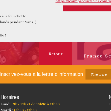
https://lesimproductibles.com/
 à la fourchette
lanés pendant 5 ans. (
te !
Retour
Article
suivant :
Inscrivez-vous à la lettre d'information
S'inscrire
Horaires
Lundi :
9h - 12h et de 13h30 à 17h30
T
Mardi :
13h30 - 17h30