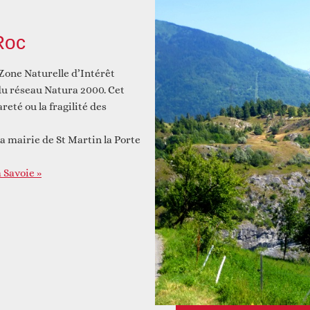
Roc
 et construire ensemble
Animations
 Zone Naturelle d’Intérêt
 du réseau Natura 2000. Cet
reté ou la fragilité des
 mairie de St Martin la Porte
a Savoie »
Faire un don
Autres services