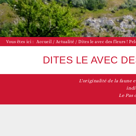
D
Vous êtes ici :
Accueil
/
Actualité
/
Dites le avec des fleurs ! P
DITES LE AVEC D
L'originalité de la faune e
D
indi
Le Pas 