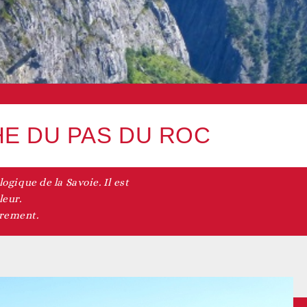
HE DU PAS DU ROC
logique de la Savoie. Il est
leur.
trement.