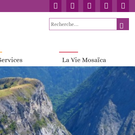
Accueil
Contact
Connexion
Nos
Facebo
publications
Recherche
RECH
pour
:
Services
La Vie Mosaïca