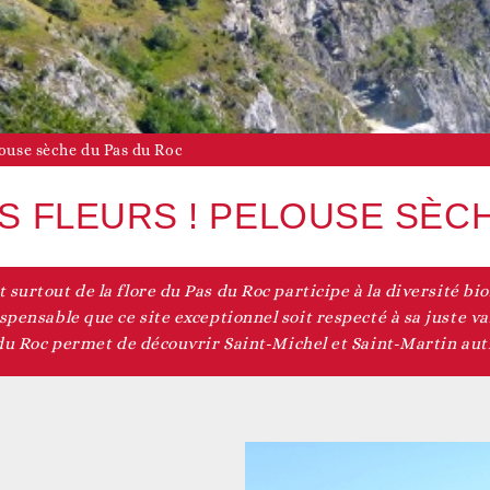
Vie associative
Agenda du territoire
evenir adhérent
elouse sèche du Pas du Roc
ES FLEURS ! PELOUSE SÈC
t surtout de la flore du Pas du Roc participe à la diversité bio
Accès aux droits
Nos actualités
evenir bénévole
spensable que ce site exceptionnel soit respecté à sa juste va
du Roc permet de découvrir Saint-Michel et Saint-Martin au