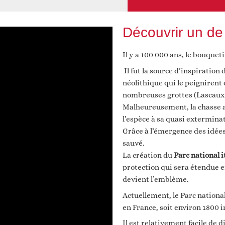
Découvrir un de
Il y a 100 000 ans, le bouquet
Il fut la source d’inspiration 
néolithique qui le peignirent
nombreuses grottes (Lascaux
Malheureusement, la chasse 
l’espèce à sa quasi exterminat
Grâce à l’émergence des idées
sauvé.
La création du
Parc national 
protection qui sera étendue en
devient l’emblème.
Actuellement, le Parc nationa
en France, soit environ 1800 i
Il est relativement facile de d