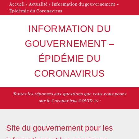
Accueil
/
Actualité
/
Information du gouvernement –
Épidémie du Coronavirus
INFORMATION DU
GOUVERNEMENT –
ÉPIDÉMIE DU
CORONAVIRUS
Toutes les réponses aux questions que vous vous posez
sur le Coronavirus COVID-19 :
Site du gouvernement pour les