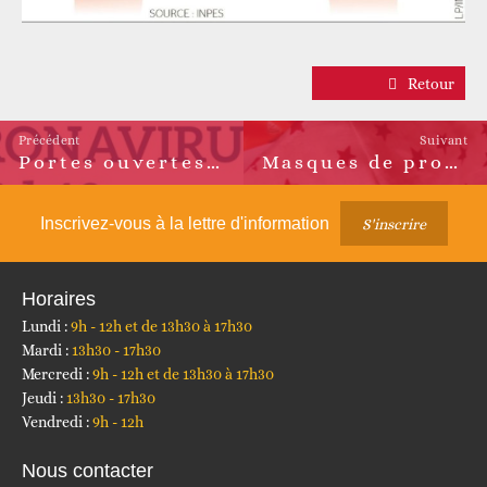
Retour
Précédent
Suivant
Portes ouvertes Espace France Services
Masques de protection à coudre
Article
Article
précédent :
suivant :
Inscrivez-vous à la lettre d'information
S'inscrire
Horaires
Lundi :
9h - 12h et de 13h30 à 17h30
Mardi :
13h30 - 17h30
Mercredi :
9h - 12h et de 13h30 à 17h30
Jeudi :
13h30 - 17h30
Vendredi :
9h - 12h
Nous contacter