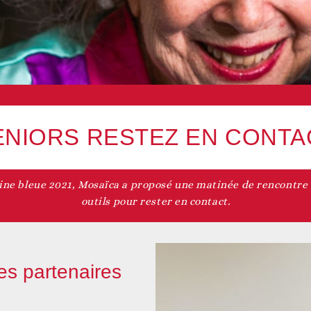
Vie associative
Agenda du territoire
evenir adhérent
ENIORS RESTEZ EN CONTA
aine bleue 2021, Mosaïca a proposé une matinée de rencontre 
Accès aux droits
Nos actualités
evenir bénévole
outils pour rester en contact.
les partenaires