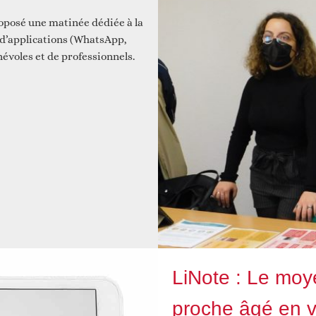
oposé une matinée dédiée à la
n d’applications (WhatsApp,
 et construire ensemble
évoles et de professionnels.
Animations
Faire un don
Autres services
LiNote : Le moy
proche âgé en 