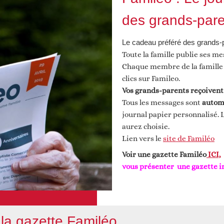
des grands-par
Le cadeau préféré des grands-
Toute la famille publie ses m
Chaque membre de la famille 
clics sur Famileo.
Vos grands-parents reçoivent
Tous les messages sont
autom
journal papier personnalisé. 
aurez choisie.
Lien vers le
site de Familéo
Voir une gazette Familéo
ICI,
vous présenter une gazette 
 la gazette Familéo