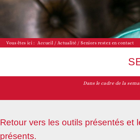
D
Vous êtes ici :
Accueil
/
Actualité
/
Seniors restez en contact
S
Dans le cadre de la sem
D
Retour vers les outils présentés et 
présents.