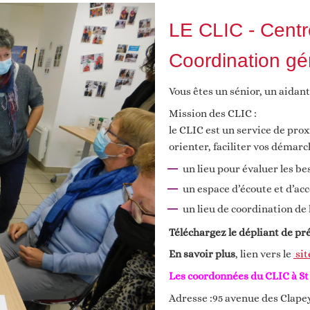
LE CLIC - Centr
Coordination gé
Vous êtes un sénior, un aidant
Mission des CLIC :
le CLIC est un service de pro
orienter, faciliter vos démarc
un lieu pour évaluer les be
un espace d’écoute et d’
un lieu de coordination de 
Téléchargez le dépliant de pr
En savoir plus
, lien vers le
sit
Les coordonnées du CLIC à St
Adresse :95 avenue des Clap