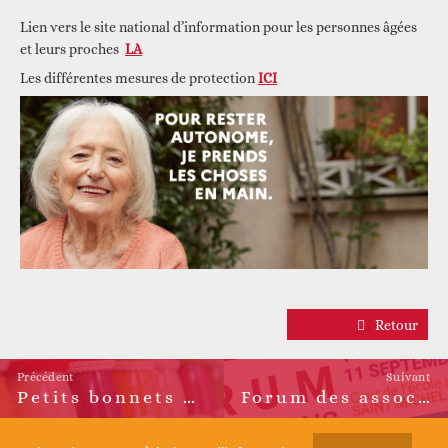
Lien vers le site national d’information pour les personnes âgées
et leurs proches
LA
Les différentes mesures de protection
ICI
Retour
Précédent
Suivant
Petits bonnets – Bonne action – Mets ton bonnet 2020
Forum des associations 2021 : les inscriptions sont ouvertes !
Article
Article
précédent :
suivant :