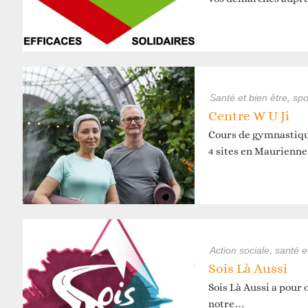
Réfléchir
santé et bien être, spo
Centre W U Ji
Cours de gymnastiqu
4 sites en Maurienn
action sociale, santé e
Sois Là Aussi
Sois Là Aussi a pour o
notre…