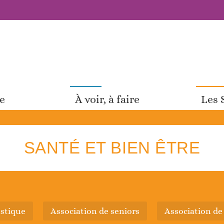
pe
À voir, à faire
Les 
SANTÉ ET BIEN ÊTRE
astique
association de seniors
association de