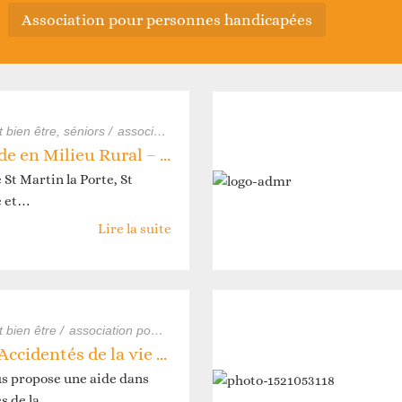
Vie associative
Agenda du territoire
evenir adhérent
association pour personnes handicapées
et bien être, séniors /
association de seniors
association de santé, soli
Association d’Aide en Milieu Rural – ADMR (communes de St Michel de Mme St Martin la Porte et St Martin d’Arc)
t Martin la Porte, St
e et…
Lire la suite
Accès aux droits
Nos actualités
evenir bénévole
t bien être /
association pour personnes handicapées
associations - s
Association des Accidentés de la vie – FNATH
us propose une aide dans
s de la…