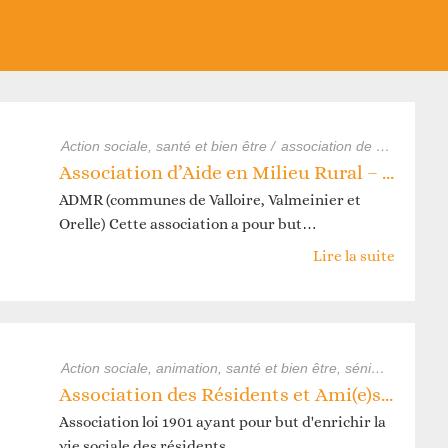
darité
associations - solidarité
associations - famille
action sociale, santé et bien être /
association de seniors
as
Association d’Aide en Milieu Rural – ADMR (communes de Valloire, Valmeinier et Orelle)
ADMR (communes de Valloire, Valmeinier et
Orelle) Cette association a pour but…
Lire la suite
olidarité
action sociale, animation, santé et bien être, séniors /
associ
Association des Résidents et Ami(e)s de la Provalière
Association loi 1901 ayant pour but d'enrichir la
vie sociale des résidents…