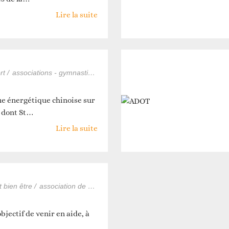
Lire la suite
 et construire ensemble
Animations
rt /
associations - gymnastique
e énergétique chinoise sur
e dont St…
Lire la suite
Faire un don
Autres services
t bien être /
association de santé, solidarité
associations - solidarité
bjectif de venir en aide, à