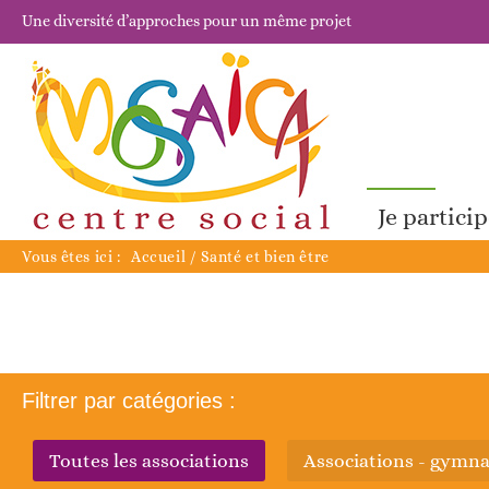
Une diversité d’approches pour un même projet
Je partici
Vous êtes ici :
Accueil
/
Santé et bien être
Filtrer par catégories :
toutes les associations
associations - gymn