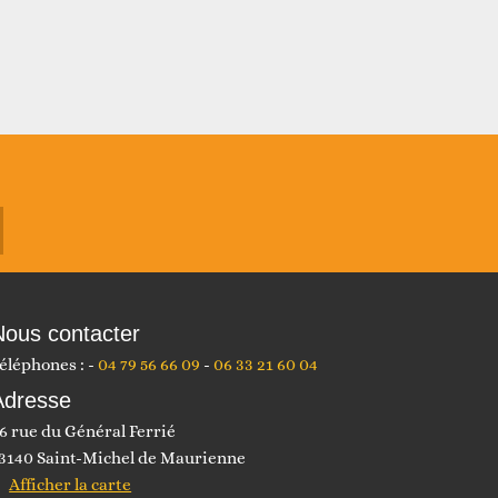
Nous contacter
éléphones :
04 79 56 66 09
06 33 21 60 04
Adresse
6 rue du Général Ferrié
3140 Saint-Michel de Maurienne
Afficher la carte