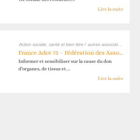
Lire la suite
action sociale, santé et bien être /
autres associations
assoc
France Adot 73 – Fédération des Associations pour le Don d’Organes et de Tissus humains
Informer et sensibiliser sur la cause du don
d’organes, de tissus et…
Lire la suite