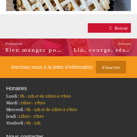
Retour
Précédent
Suivant
Bien manger pour bien bouger
Lin, courge, sésame, chia… Mangeons des graines!
Article
Article
précédent :
suivant :
Inscrivez-vous à la lettre d'information
S'inscrire
Horaires
Lundi :
9h - 12h et de 13h30 à 17h30
Mardi :
13h30 - 17h30
Mercredi :
9h - 12h et de 13h30 à 17h30
Jeudi :
13h30 - 17h30
Vendredi :
9h - 12h
Nous contacter