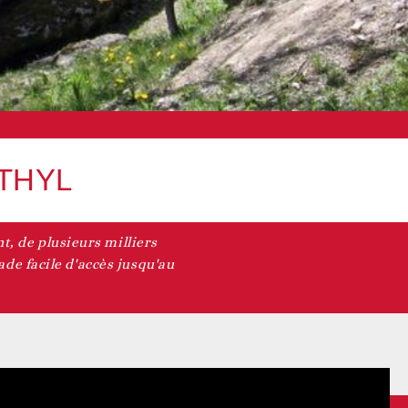
THYL
, de plusieurs milliers
de facile d'accès jusqu'au