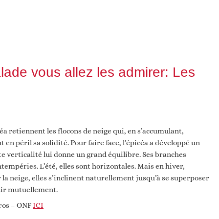
lade vous allez les admirer: Les
icéa retiennent les flocons de neige qui, en s’accumulant,
 en péril sa solidité. Pour faire face, l’épicéa a développé un
te verticalité lui donne un grand équilibre. Ses branches
ntempéries. L’été, elles sont horizontales. Mais en hiver,
r la neige, elles s’inclinent naturellement jusqu’à se superposer
nir mutuellement.
éros – ONF
ICI