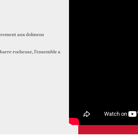
 et construire ensemble
Animations
airement aux dolmens
barre rocheuse, l’ensemble a
Faire un don
Autres services