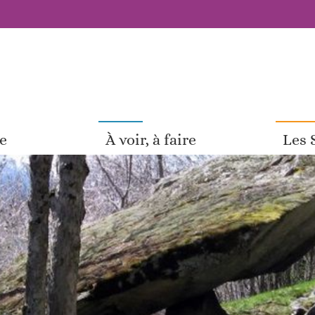
pe
À voir, à faire
Les 