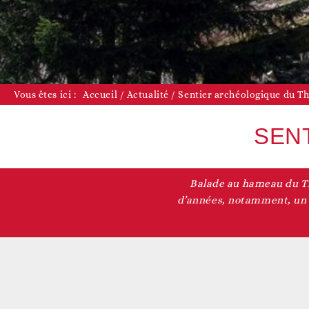
D
Vous êtes ici :
Accueil
/
Actualité
/
Sentier archéologique du Th
SEN
Balade au hameau du Th
D
d’années, notamment, un d