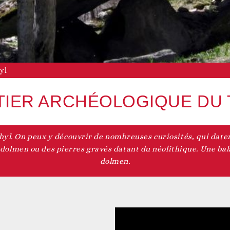
Vie associative
Agenda du territoire
evenir adhérent
yl
TIER ARCHÉOLOGIQUE DU 
yl. On peux y découvrir de nombreuses curiosités, qui datent
Accès aux droits
Nos actualités
evenir bénévole
olmen ou des pierres gravés datant du néolithique. Une bala
dolmen.