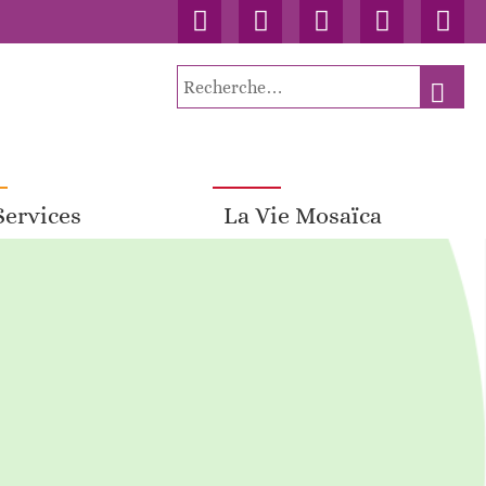
Accueil
Contact
Connexion
Nos
Facebo
publications
Recherche
RECH
pour
:
Services
La Vie Mosaïca