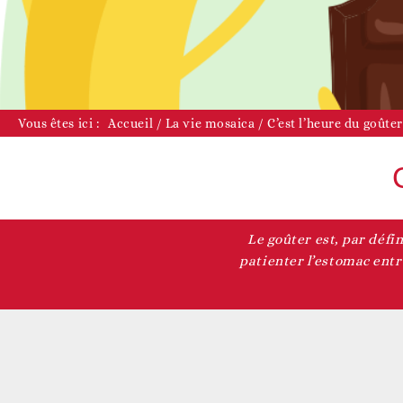
D
Vous êtes ici :
Accueil
/
La vie mosaica
/
C’est l’heure du goûter
Le goûter est, par défi
D
patienter l’estomac entre