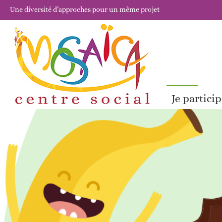
Une diversité d’approches pour un même projet
Je partici