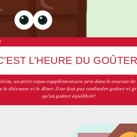
Vie associative
Agenda du territoire
evenir adhérent
!
C’EST L’HEURE DU GOÛTER
nition, un petit repas supplémentaire pris dans le courant de 
Accès aux droits
Nos actualités
evenir bénévole
 le déjeuner et le dîner. Il ne faut pas confondre goûter et gri
qu'un goûter équilibré?