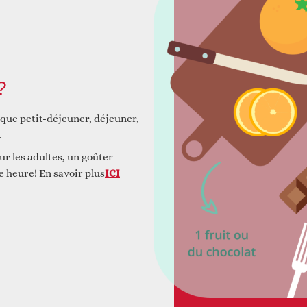
 et construire ensemble
Animations
?
 que petit-déjeuner, déjeuner,
.
ur les adultes, un goûter
e heure! En savoir plus
ICI
Faire un don
Autres services