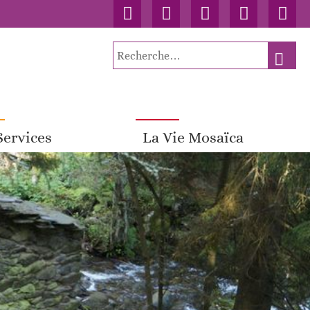
Accueil
Contact
Connexion
Nos
Facebo
publications
Recherche
RECH
pour
:
Services
La Vie Mosaïca