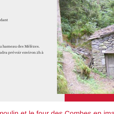
 et construire ensemble
édant
Animations
du hameau des Mélèzes.
audra prévoir environ 2h à
Faire un don
Autres services
moulin et le four des Combes en im