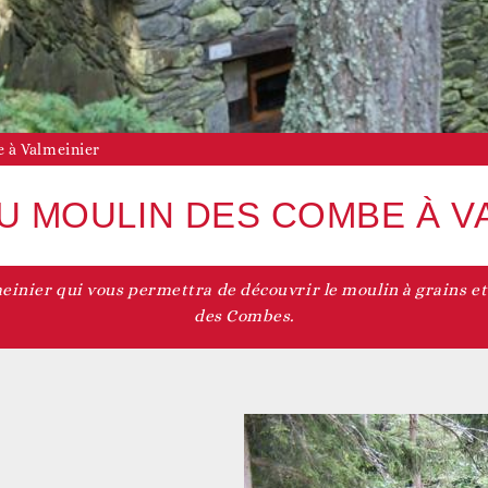
Vie associative
Agenda du territoire
evenir adhérent
 à Valmeinier
U MOULIN DES COMBE À V
einier qui vous permettra de découvrir le moulin à grains et
Accès aux droits
Nos actualités
evenir bénévole
des Combes.