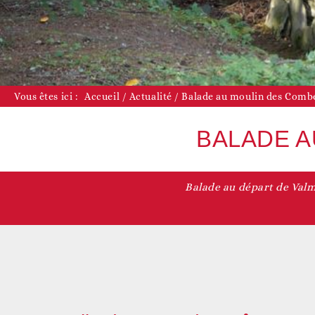
D
Vous êtes ici :
Accueil
/
Actualité
/
Balade au moulin des Combe
BALADE A
Balade au départ de Valm
D